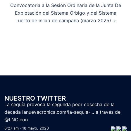
Convocatoria a la Sesión Ordinaria de la Junta De
Explotación del Sistema Órbigo y del Sistema
Tuerto de inicio de campaña (marzo 2025)
Sindicato Central Embalse de los Barrios de Luna
@SC_BarriosLuna
La sequía provoca la segunda peor cosecha de la
NUESTRO TWITTER
década
lanuevacronica.com/la-sequia-…
a través de
@LNCleon
6:27 am · 18 mayo, 2023
Sindicato Central Embalse de los Barrios de Luna
@SC_BarriosLuna