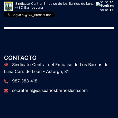
La paciencia de los regantes del Páramo Bajo se agota
tras los continuos 'reventones'
lanuevacronica.com/la-
pacienc…
a través de
@LNCleon
11:21 am · 16 mayo, 2023
CONTACTO
Sindicato Central del Embalse de Los Barrios de
Luna Carr. de León - Astorga, 31
987 388 418
secretaria@jcusuariosbarriosluna.com