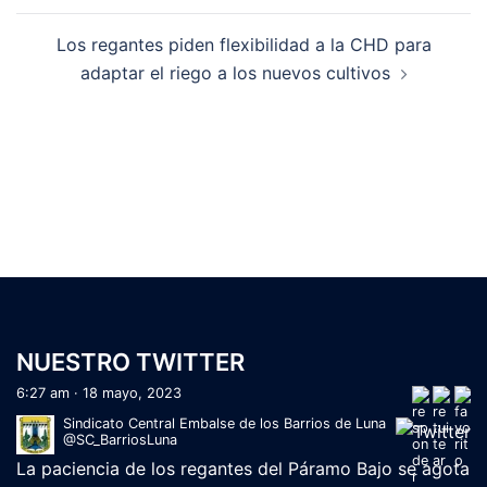
Los regantes piden flexibilidad a la CHD para
adaptar el riego a los nuevos cultivos
NUESTRO TWITTER
Sindicato Central Embalse de los Barrios de Luna
@SC_BarriosLuna
La paciencia de los regantes del Páramo Bajo se agota
tras los continuos 'reventones'
lanuevacronica.com/la-
pacienc…
a través de
@LNCleon