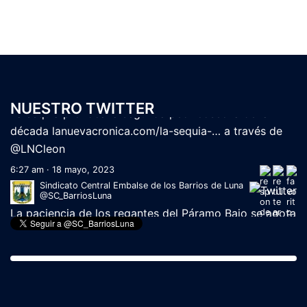
Sindicato Central Embalse de los Barrios de Luna
@SC_BarriosLuna
La sequía provoca la segunda peor cosecha de la
NUESTRO TWITTER
década
lanuevacronica.com/la-sequia-…
a través de
@LNCleon
6:27 am · 18 mayo, 2023
Sindicato Central Embalse de los Barrios de Luna
@SC_BarriosLuna
La paciencia de los regantes del Páramo Bajo se agota
tras los continuos 'reventones'
lanuevacronica.com/la-
pacienc…
a través de
@LNCleon
11:21 am · 16 mayo, 2023