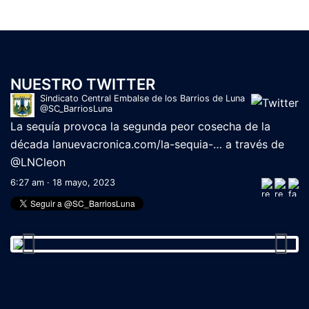
NUESTRO TWITTER
Sindicato Central Embalse de los Barrios de Luna
@SC_BarriosLuna
La sequía provoca la segunda peor cosecha de la
década
lanuevacronica.com/la-sequia-…
a través de
@LNCleon
6:27 am · 18 mayo, 2023
Sindicato Central Embalse de los Barrios de Luna
@SC_BarriosLuna
La paciencia de los regantes del Páramo Bajo se agota
tras los continuos 'reventones'
lanuevacronica.com/la-
pacienc…
a través de
@LNCleon
11:21 am · 16 mayo, 2023